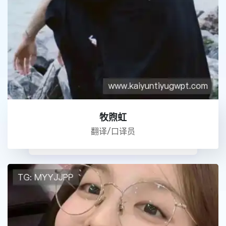
牧煦虹
翻译/口译员